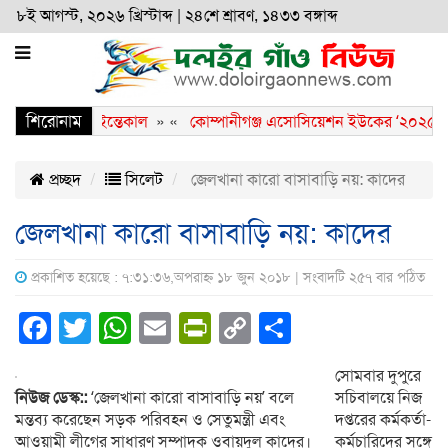
৮ই আগস্ট, ২০২৬ খ্রিস্টাব্দ
|
২৪শে শ্রাবণ, ১৪৩৩ বঙ্গাব্দ
শিরোনাম
দা জিয়ার ইন্তেকাল
» «
কোম্পানীগঞ্জ এসোসিয়েশন ইউকের ‘২০২৫-২৭’ সেশ
প্রচ্ছদ
সিলেট
জেলখানা কারো বাসাবাড়ি নয়: কাদের
জেলখানা কারো বাসাবাড়ি নয়: কাদের
প্রকাশিত হয়েছে : ৭:৩১:৩৬,অপরাহ্ন ১৮ জুন ২০১৮ | সংবাদটি ২৫৭ বার পঠিত
Facebook
Twitter
WhatsApp
Email
PrintFriendly
Copy
Share
Link
সোমবার দুপুরে
নিউজ ডেস্ক::
‘জেলখানা কারো বাসাবাড়ি নয়’ বলে
সচিবালয়ে নিজ
মন্তব্য করেছেন সড়ক পরিবহন ও সেতুমন্ত্রী এবং
দপ্তরের কর্মকর্তা-
আওয়ামী লীগের সাধারণ সম্পাদক ওবায়দুল কাদের।
কর্মচারিদের সঙ্গে