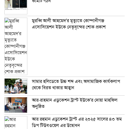
কমিটি গঠন
মুরব্বি আলী আহমেদ’র মৃত্যুতে কোম্পানীগঞ্জ
এসোসিয়েশন ইউকে নেতৃবৃন্দের শোক প্রকাশ
সামার হলিডেতে উচ্চ শব্দ এবং অসামাজিক কার্যকলাপ
থেকে বিরত থাকার আহ্বান
আর-রাহমান এডুকেশন ট্রাস্ট ইউকে’র দোয়া মাহফিল
অনুষ্ঠিত
আর রহমান এডুকেশন ট্রাস্ট এর ২০২৫ সালের ৪০ তম
ডিপ টিউবওয়েল এর উদ্বোধন