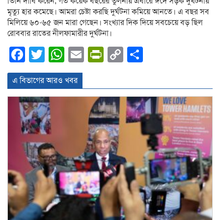
তিনি দাবি করেন, গত কয়েক বছরের তুলনায় এবারে ঈদে সড়ক দুর্ঘটনায়
মৃত্যু হার কমেছে। আমরা চেষ্টা করছি দুর্ঘটনা কমিয়ে আনতে। এ বছর সব
মিলিয়ে ৬০-৬৫ জন মারা গেছেন। সংখ্যার দিক দিয়ে সবচেয়ে বড় ছিল
রোববার রাতের নীলফামারীর দুর্ঘটনা।
Facebook
Twitter
WhatsApp
Email
PrintFriendly
Copy
Share
Link
এ বিভাগের আরও খবর