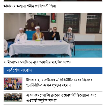
আমাদের অজানা শহীদ প্রেসিডেন্ট জিয়া
বার্মিংহামের মসজিদে নূরে তাফসীর মাহফিল সম্পন্ন
সর্বশেষ সংবাদ
টাওয়ার হ্যামলেটসের এক্সিকিউটিভ মেয়র হিসেবে
পুনর্নির্বাচিত হলেন লুৎফুর রহমান
এএনএফ স্পোর্টস ক্লাবের ওয়েবসাইট উন্মোচন এবং
এওয়ার্ড অনুষ্ঠান সম্পন্ন