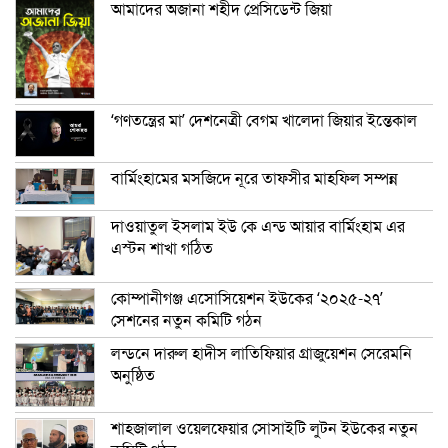
আমাদের অজানা শহীদ প্রেসিডেন্ট জিয়া
‘গণতন্ত্রের মা’ দেশনেত্রী বেগম খালেদা জিয়ার ইন্তেকাল
বার্মিংহামের মসজিদে নূরে তাফসীর মাহফিল সম্পন্ন
দাওয়াতুল ইসলাম ইউ কে এন্ড আয়ার বার্মিংহাম এর
এস্টন শাখা গঠিত
কোম্পানীগঞ্জ এসোসিয়েশন ইউকের ‘২০২৫-২৭’
সেশনের নতুন কমিটি গঠন
লন্ডনে দারুল হাদীস লাতিফিয়ার গ্রাজুয়েশন সেরেমনি
অনুষ্ঠিত
শাহজালাল ওয়েলফেয়ার সোসাইটি লুটন ইউকের নতুন