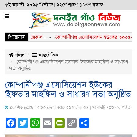
৬ই আগস্ট, ২০২৬ খ্রিস্টাব্দ
|
২২শে শ্রাবণ, ১৪৩৩ বঙ্গাব্দ
শিরোনাম
া জিয়ার ইন্তেকাল
» «
কোম্পানীগঞ্জ এসোসিয়েশন ইউকের ‘২০২৫-২৭’ সেশন
প্রচ্ছদ
আন্তর্জাতিক
কোম্পানীগঞ্জ এসোসিয়েশন ইউকের ‘ইফতার মাহফিল ও সাধারণ
সভা অনুষ্ঠিত
কোম্পানীগঞ্জ এসোসিয়েশন ইউকের
‘ইফতার মাহফিল ও সাধারণ সভা অনুষ্ঠিত
প্রকাশিত হয়েছে : ৫:৪৫:০৯,অপরাহ্ন ২১ মার্চ ২০২৪ | সংবাদটি ৭৩৩ বার পঠিত
Facebook
Twitter
WhatsApp
Email
PrintFriendly
Copy
Share
Link