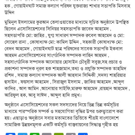
হক , গোয়াইনঘাট সমাজ কল্যাণ পরিষদ যুক্তরাজ্য শাখার সভাপতি মিসবাহ
উদ্দিন
মুমিনুল ইসলামের কুরআন তেলাওয়াতের মাধ্যমে সূচিত অনুষ্ঠানে উপস্থিত
ছিলেন এসোসিয়েশনের সিনিয়র সহসভাপতি জাবেদ আহমেদ ,
সহসভাপতি মো: জাহির , যুগ্ম সাধারণ সম্পাদক রুবেল আহমেদ ও মো:
সোহেল রানা , কোষাধ্যক্ষ মো: কামিল উদ্দিন , সহকারী কোষাধ্যক্ষ মো:
বেদন আহমেদ , গোয়াইনঘাট ছাত্র পরিষদের সাবেক সভাপতি ইকবাল
আহমদ এসোসিয়েশনের সাংগঠনিক সম্পাদক লাহিন আহমদ ,
সহসাংগঠনিক সম্পাদক আনোয়ার হোসাইন চৌধুরী সবুজ,সহ প্রচার ও
প্রকাশনা সম্পাদক নূরল হক শাহজামান,তথ্য ও প্রযুক্তি সম্পাদক তাহমিদ
রশিদ , সমাজ কল্যাণ সম্পাদক আলী আহসান সিদ্দিকী ,সদস্য শাহরিয়ার
হুসাইন , ফয়সাল আহমেদ , সিরাজুল ইসলাম , জাকির আহমেদ ,আব্দুল
কাদির , আল আমিন ,আনোয়ার সাইফি,মারুফ আহমেদ ,রায়হান আহমেদ ,
আরিফুল হক, আবু সাঈদ , আব্দুল হাদি প্রমুখ।
অনুষ্ঠানে এসোসিয়েশনের সকল সদস্যদের নিয়ে ভিন্ন ভিন্ন কর্মসূচির
মাধ্যমে পারস্পরিক সম্পর্ক ও সহযোগিতা বৃদ্ধির উপর গুরুত্বারোপ করা
হয়। এছাড়াও অনুষ্ঠানে সবার মতামতের ভিত্তিতে শীগ্রই বাংলাদেশে
সামাজিক উন্নয়নমূলক একটি কর্মসূচি বাস্তবায়নের সিদ্ধান্ত গৃহীত হয়