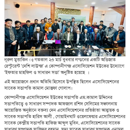
নূরুল মুত্তাকিন ঃ গতকাল ২০ মার্চ বুধবার লন্ডনের একটি অভিজাত
রেস্টুরেন্ট ‘দেশি লাউন্জ’ এ কোম্পানীগন্জ এসোসিয়েশন ইউকের উদ্যোগে
‘ইফতার মাহফিল ও সাধারন সভা’ অনুষ্টিত হয়েছে ।
এই আয়োজনে প্রধান অতিথি হিসেবে উপস্থিত ছিলেন এসোসিয়েশনের
সাবেক সভাপতি কামাল মোস্তফা গোলাপ।
কোম্পানীগঞ্জ এসোসিয়েশন ইউকের সভাপতি এম.কামাল উদ্দিনের
সভাপতিত্বে ও সাধারণ সম্পাদক আফজাল রশিদ সেলিমের সঞ্চালনায়
আয়োজিত অনুষ্ঠানে বক্তব্য দেন এসোসিয়েশনের প্রতিষ্ঠাতা আহ্বায়ক ও
সাবেক সভাপতি হারিস আলী , গোয়াইনঘাট ওয়েলফেয়ার এসোসিয়েশনের
সাবেক কেন্দ্রীয় সভাপতি হাফিজ আব্দুল মুবিন, এসোসিয়েশনের সাবেক
সাধারণ সম্পাদক সাজিদুর রহমান, সদ্য সাবেক সাধারণ সম্পাদক এনামুল