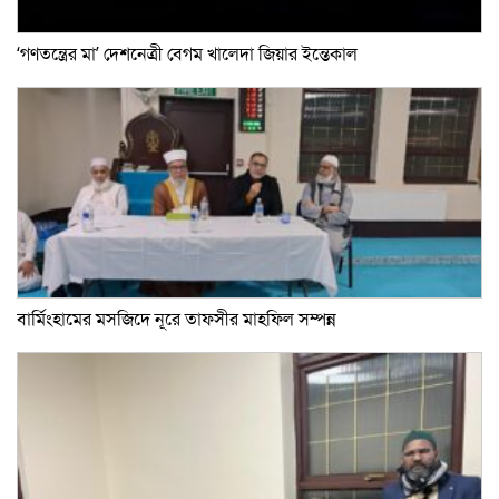
‘গণতন্ত্রের মা’ দেশনেত্রী বেগম খালেদা জিয়ার ইন্তেকাল
বার্মিংহামের মসজিদে নূরে তাফসীর মাহফিল সম্পন্ন