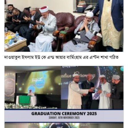
দাওয়াতুল ইসলাম ইউ কে এন্ড আয়ার বার্মিংহাম এর এস্টন শাখা গঠিত