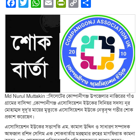
Facebook
Twitter
WhatsApp
Email
PrintFriendly
Copy
Share
Link
Md Nurul Muttakin ::সিলেটের কোম্পানীগঞ্জ উপজেলার নাজিরের গাঁও
গ্রামের বাসিন্দা ,কোম্পানীগঞ্জ এসোসিয়েশন ইউকের সিনিয়র সদস্য নূর
মোহাম্মদ দুদু’র মায়ের মৃত্যুতে এসোসিয়েশন ইউকে নেতৃবৃন্দ গভীর শোক
প্রকাশ করেছেন।
এসোসিয়েশন ইউকের সভাপতি এম. কামাল উদ্দিন ও সাধারণ সম্পাদক
আফজাল রশিদ সেলিম এক শোকবার্তায় মরহুমার রুহের মাগফিরাত কামনা