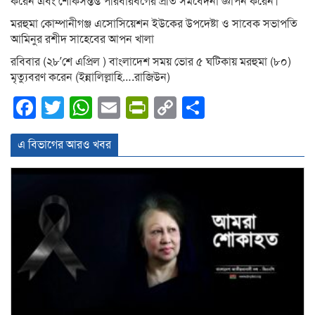
করেন এবং শোকসন্তপ্ত পরিবারবর্গের প্রতি সমবেদনা জ্ঞাপন করেন।
মরহুমা কোম্পানীগঞ্জ এসোসিয়েশন ইউকের উপদেষ্টা ও সাবেক সভাপতি
আমিনুর রশীদ সাহেবের আপন খালা
রবিবার (২৮’শে এপ্রিল ) বাংলাদেশ সময় ভোর ৫ ঘটিকায় মরহুমা (৮০)
মৃত্যুবরণ করেন (ইন্নালিল্লাহি….রাজিউন)
Facebook
Twitter
WhatsApp
Email
PrintFriendly
Copy
Share
Link
এ বিভাগের আরও খবর