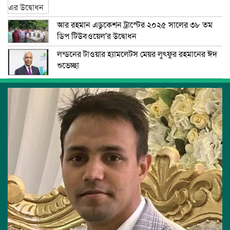
আর রহমান এডুকেশন ট্রাস্টের ২০২৫ সালের ৩৮ তম
ডিপ টিউবওয়েল’র উদ্বোধন
লন্ডনের টাওয়ার হ্যামলেটস মেয়র লুৎফুর রহমানের ঈদ
শুভেচ্ছা